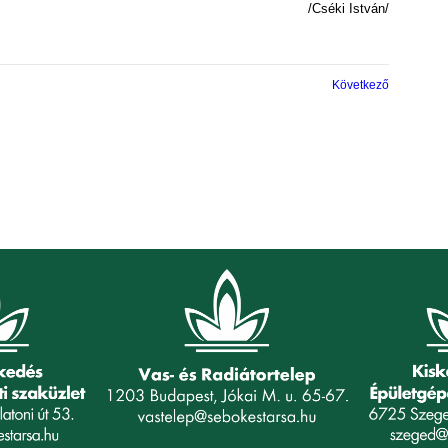
/Cséki István/
Következő