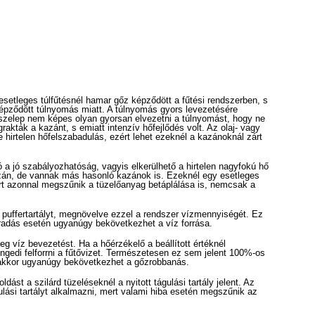
 esetleges túlfűtésnél hamar gőz képződött a fűtési rendszerben, s
épződött túlnyomás miatt. A túlnyomás gyors levezetésére
gi szelep nem képes olyan gyorsan elvezetni a túlnyomást, hogy ne
grakták a kazánt, s emiatt intenzív hőfejlődés volt. Az olaj- vagy
 hirtelen hőfelszabadulás, ezért lehet ezeknél a kazánoknál zárt
a jó szabályozhatóság, vagyis elkerülhető a hirtelen nagyfokú hő
azán, de vannak más hasonló kazánok is. Ezeknél egy esetleges
rt azonnal megszűnik a tüzelőanyag betáplálása is, nemcsak a
 puffertartályt, megnövelve ezzel a rendszer vízmennyiségét. Ez
radás esetén ugyanúgy bekövetkezhet a víz forrása.
g víz bevezetést. Ha a hőérzékelő a beállított értéknél
gedi felforrni a fűtővizet. Természetesen ez sem jelent 100%-os
l, akkor ugyanúgy bekövetkezhet a gőzrobbanás.
ást a szilárd tüzeléseknél a nyitott tágulási tartály jelent. Az
lási tartályt alkalmazni, mert valami hiba esetén megszűnik az