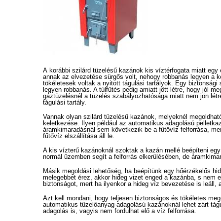
A korábbi szilárd tüzelésű kazánok kis víztérfogata miatt egy
annak az elvezetése sürgős volt, nehogy robbanás legyen a k
tökéletesek voltak a nyitott tágulási tartályok. Egy biztonsá
legyen robbanás. A túlfűtés pedig amiatt jött létre, hogy jól me
gáztüzelésnél a tüzelés szabályozhatósága miatt nem jön létre
tágulási tartály.
Vannak olyan szilárd tüzelésű kazánok, melyeknél megoldható 
keletkezése. Ilyen például az automatikus adagolású pelletk
áramkimaradásnál sem következik be a fűtővíz felforrása, me
fűtővíz elszállítása áll le.
A kis vízterű kazánoknál szoktak a kazán mellé beépíteni egy
normál üzemben segít a felforrás elkerülésében, de áramkima
Másik megoldási lehetőség, ha beépítünk egy hőérzékelős hide
melegebbet érez, akkor hideg vizet enged a kazánba, s nem en
biztonságot, mert ha ilyenkor a hideg víz bevezetése is leál
Azt kell mondani, hogy teljesen biztonságos és tökéletes megold
automatikus tüzelőanyag-adagolású kazánoknál lehet zárt tágu
adagolás is, vagyis nem fordulhat elő a víz felforrása.