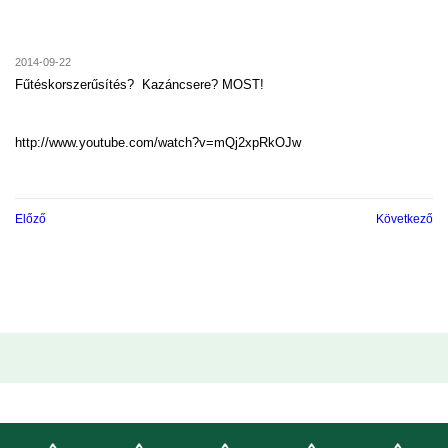
2014-09-22
Fűtéskorszerűsítés? Kazáncsere? MOST!
http://www.youtube.com/watch?v=mQj2xpRkOJw
Előző
Következő