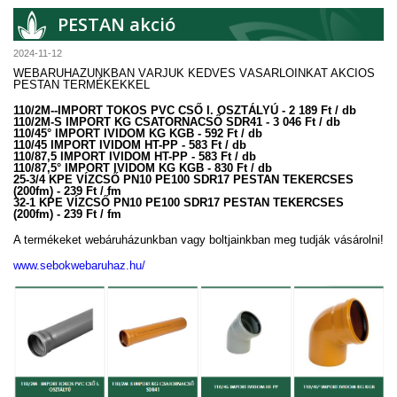
PESTAN akció
2024-11-12
WEBÁRUHÁZUNKBAN VÁRJUK KEDVES VÁSÁRLÓINKAT AKCIÓS
PESTAN TERMÉKEKKEL
110/2M--IMPORT TOKOS PVC CSŐ I. OSZTÁLYÚ - 2 189 Ft / db
110/2M-S IMPORT KG CSATORNACSŐ SDR41 - 3 046 Ft / db
110/45° IMPORT IVIDOM KG KGB - 592 Ft / db
110/45 IMPORT IVIDOM HT-PP - 583 Ft / db
110/87,5 IMPORT IVIDOM HT-PP - 583 Ft / db
110/87,5° IMPORT IVIDOM KG KGB - 830 Ft / db
25-3/4 KPE VÍZCSŐ PN10 PE100 SDR17 PESTAN TEKERCSES
(200fm) - 239 Ft / fm
32-1 KPE VÍZCSŐ PN10 PE100 SDR17 PESTAN TEKERCSES
(200fm) - 239 Ft / fm
A termékeket webáruházunkban vagy boltjainkban meg tudják vásárolni!
www.sebokwebaruhaz.hu/