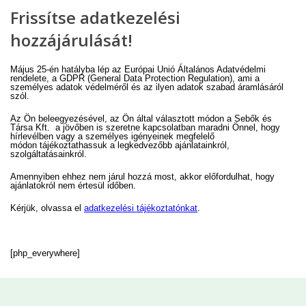
Frissítse adatkezelési
hozzájárulását!
Május 25-én hatályba lép az
Európai Unió Általános Adatvédelmi
rendelete
, a GDPR (General Data Protection Regulation), ami a
személyes adatok védelméről és az ilyen adatok szabad áramlásáról
szól.
Az
Ön beleegyezésével
, az
Ön által választott módon
a Sebők és
Társa Kft. a jövőben is szeretne kapcsolatban maradni Önnel, hogy
hírlevélben vagy a személyes igényeinek megfelelő
módon
tájékoztathassuk a legkedvezőbb ajánlatainkról,
szolgáltatásainkról
.
Amennyiben ehhez nem járul hozzá most, akkor előfordulhat, hogy
ajánlatokról nem értesül időben.
Kérjük, olvassa el
adatkezelési tájékoztatónkat
.
[php_everywhere]